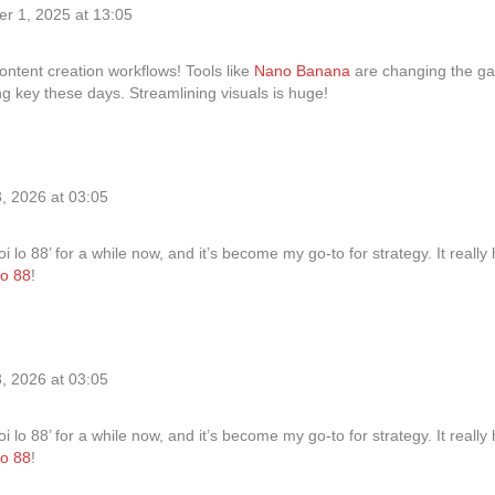
r 1, 2025 at 13:05
content creation workflows! Tools like
Nano Banana
are changing the g
ng key these days. Streamlining visuals is huge!
, 2026 at 03:05
lo 88’ for a while now, and it’s become my go-to for strategy. It really
lo 88
!
, 2026 at 03:05
lo 88’ for a while now, and it’s become my go-to for strategy. It really
lo 88
!