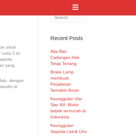
M
e
n
u
Recent Posts
pe untuk
Ada Ban
 roda 3 ini
Cadangan Hati
 wanita
Tetap Tenang
an yang
Brake Lamp
membuat
lalu. dengan
Perjalanan
endiri di
Semakin Aman
Keunggulan Viar
Star NX, Motor
bebek termurah di
Indonesia
Keunggulan
Sepeda Listrik Uno