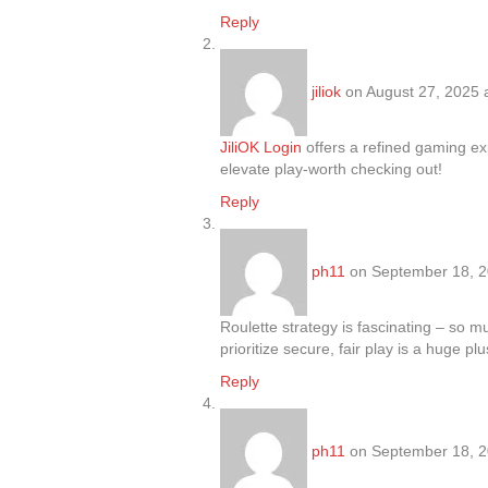
Reply
jiliok
on August 27, 2025 
JiliOK Login
offers a refined gaming expe
elevate play-worth checking out!
Reply
ph11
on September 18, 2
Roulette strategy is fascinating – so m
prioritize secure, fair play is a huge p
Reply
ph11
on September 18, 2