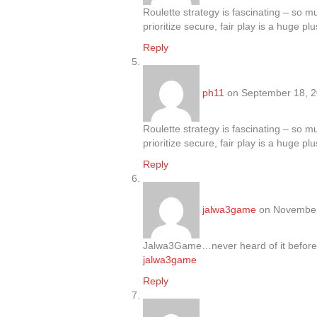
Roulette strategy is fascinating – so m
prioritize secure, fair play is a huge p
Reply
ph11
on September 18, 2
Roulette strategy is fascinating – so m
prioritize secure, fair play is a huge p
Reply
jalwa3game
on November
Jalwa3Game…never heard of it before, b
jalwa3game
Reply