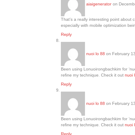
aiaigenerator
on Decembe
That’s a really interesting point about 
especially with mobile optimization bei
Reply
nuoi lo 88
on February 13
Been using Lonuoirongbachkim for ‘nuoi 
refine my technique. Check it out
nuoi 
Reply
nuoi lo 88
on February 13
Been using Lonuoirongbachkim for ‘nuoi 
refine my technique. Check it out
nuoi 
Reply