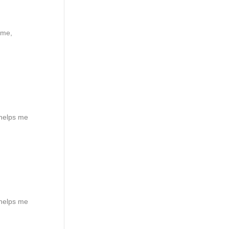
ame,
 helps me
 helps me